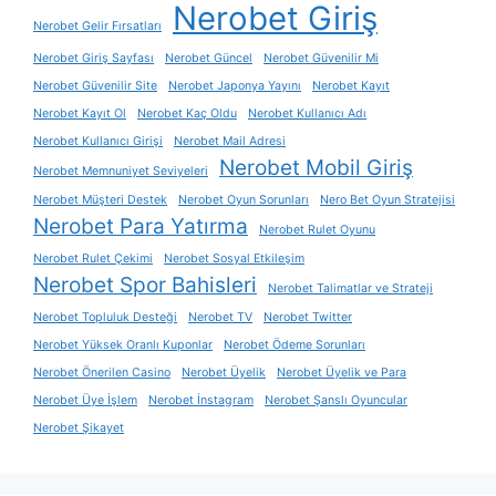
Nerobet Giriş
Nerobet Gelir Fırsatları
Nerobet Giriş Sayfası
Nerobet Güncel
Nerobet Güvenilir Mi
Nerobet Güvenilir Site
Nerobet Japonya Yayını
Nerobet Kayıt
Nerobet Kayıt Ol
Nerobet Kaç Oldu
Nerobet Kullanıcı Adı
Nerobet Kullanıcı Girişi
Nerobet Mail Adresi
Nerobet Mobil Giriş
Nerobet Memnuniyet Seviyeleri
Nerobet Müşteri Destek
Nerobet Oyun Sorunları
Nero Bet Oyun Stratejisi
Nerobet Para Yatırma
Nerobet Rulet Oyunu
Nerobet Rulet Çekimi
Nerobet Sosyal Etkileşim
Nerobet Spor Bahisleri
Nerobet Talimatlar ve Strateji
Nerobet Topluluk Desteği
Nerobet TV
Nerobet Twitter
Nerobet Yüksek Oranlı Kuponlar
Nerobet Ödeme Sorunları
Nerobet Önerilen Casino
Nerobet Üyelik
Nerobet Üyelik ve Para
Nerobet Üye İşlem
Nerobet İnstagram
Nerobet Şanslı Oyuncular
Nerobet Şikayet