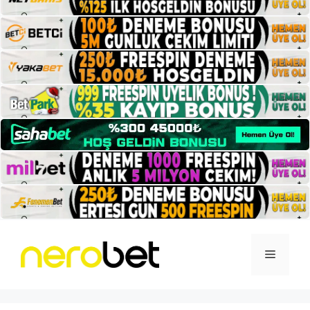
İçeriğe
atla
Menü