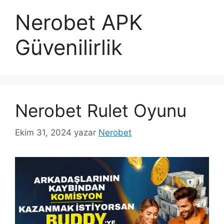
Nerobet APK
Güvenilirlik
Nerobet Rulet Oyunu
Ekim 31, 2024
yazar
Nerobet