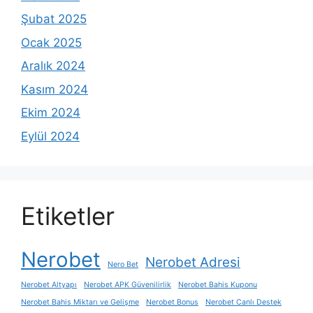
Şubat 2025
Ocak 2025
Aralık 2024
Kasım 2024
Ekim 2024
Eylül 2024
Etiketler
Nerobet
Nerobet Adresi
Nero Bet
Nerobet Altyapı
Nerobet APK Güvenilirlik
Nerobet Bahis Kuponu
Nerobet Bahis Miktarı ve Gelişme
Nerobet Bonus
Nerobet Canlı Destek