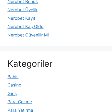
Nerobet Bonus
Nerobet Üyelik
Nerobet Kayıt
Nerobet Kaç Oldu
Nerobet Güvenilir Mi
Kategoriler
Bahis
Casino
Giriş
Para Çekme
Para Yatırma