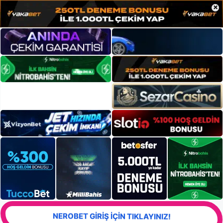
×
NEROBET GİRİŞ İÇİN TIKLAYINIZ!