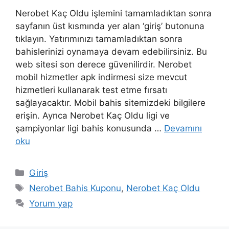
Nerobet Kaç Oldu işlemini tamamladıktan sonra
sayfanın üst kısmında yer alan ‘giriş’ butonuna
tıklayın. Yatırımınızı tamamladıktan sonra
bahislerinizi oynamaya devam edebilirsiniz. Bu
web sitesi son derece güvenilirdir. Nerobet
mobil hizmetler apk indirmesi size mevcut
hizmetleri kullanarak test etme fırsatı
sağlayacaktır. Mobil bahis sitemizdeki bilgilere
erişin. Ayrıca Nerobet Kaç Oldu ligi ve
şampiyonlar ligi bahis konusunda …
Devamını
oku
Kategoriler
Giriş
Etiketler
Nerobet Bahis Kuponu
,
Nerobet Kaç Oldu
Yorum yap