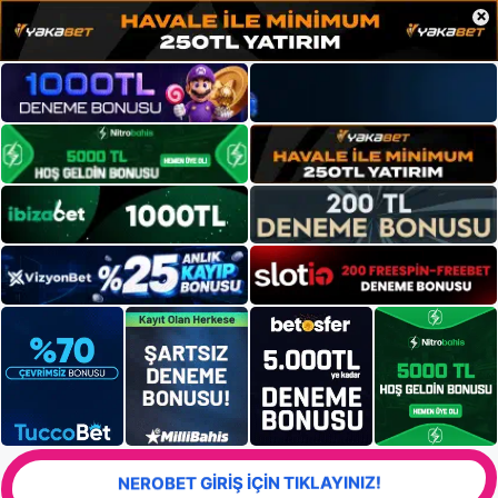
×
NEROBET GİRİŞ İÇİN TIKLAYINIZ!