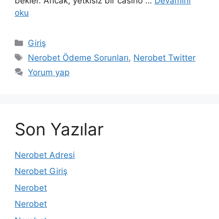
bekler. Ancak, yetkisiz bir casino …
Devamını
oku
Kategoriler
Giriş
Etiketler
Nerobet Ödeme Sorunları
,
Nerobet Twitter
Yorum yap
Son Yazılar
Nerobet Adresi
Nerobet Giriş
Nerobet
Nerobet