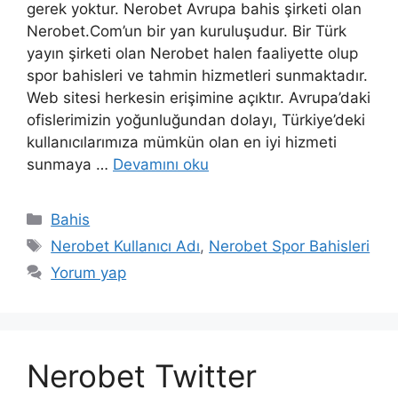
gerek yoktur. Nerobet Avrupa bahis şirketi olan
Nerobet.Com’un bir yan kuruluşudur. Bir Türk
yayın şirketi olan Nerobet halen faaliyette olup
spor bahisleri ve tahmin hizmetleri sunmaktadır.
Web sitesi herkesin erişimine açıktır. Avrupa’daki
ofislerimizin yoğunluğundan dolayı, Türkiye’deki
kullanıcılarımıza mümkün olan en iyi hizmeti
sunmaya …
Devamını oku
Kategoriler
Bahis
Etiketler
Nerobet Kullanıcı Adı
,
Nerobet Spor Bahisleri
Yorum yap
Nerobet Twitter