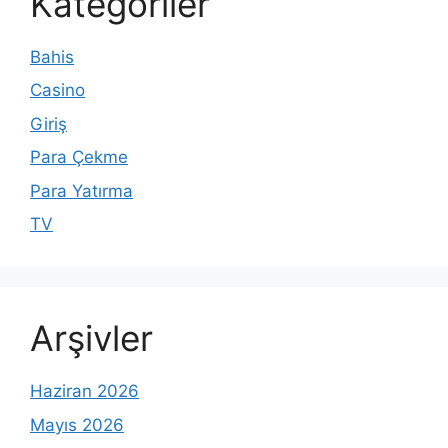
Kategoriler
Bahis
Casino
Giriş
Para Çekme
Para Yatırma
TV
Arşivler
Haziran 2026
Mayıs 2026