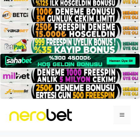
İçeriğe
atla
Menü