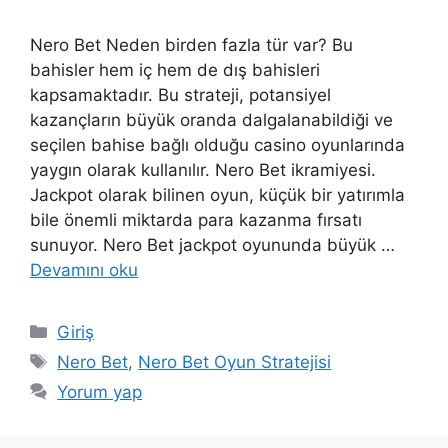
Nero Bet Neden birden fazla tür var? Bu
bahisler hem iç hem de dış bahisleri
kapsamaktadır. Bu strateji, potansiyel
kazançların büyük oranda dalgalanabildiği ve
seçilen bahise bağlı olduğu casino oyunlarında
yaygın olarak kullanılır. Nero Bet ikramiyesi.
Jackpot olarak bilinen oyun, küçük bir yatırımla
bile önemli miktarda para kazanma fırsatı
sunuyor. Nero Bet jackpot oyununda büyük …
Devamını oku
Kategoriler
Giriş
Etiketler
Nero Bet
,
Nero Bet Oyun Stratejisi
Yorum yap