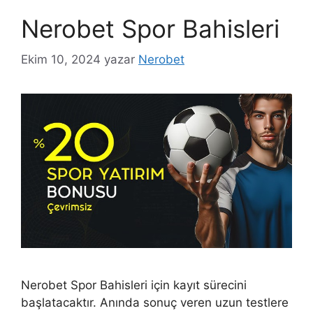
Nerobet Spor Bahisleri
Ekim 10, 2024
yazar
Nerobet
Nerobet Spor Bahisleri için kayıt sürecini
başlatacaktır. Anında sonuç veren uzun testlere