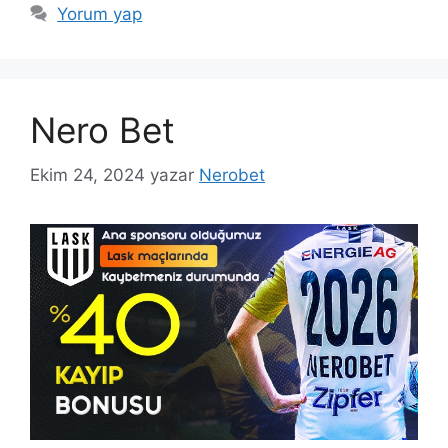
Yorum yap
Nero Bet
Ekim 24, 2024
yazar
Nerobet