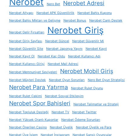
Nerobet
Nerobet Adresi
Nero Bet
Nerobet Altyapı
Nerobet APK Güvenilirlik
Nerobet Bahis Kuponu
Nerobet Bahis Miktarı ve Gelişme
Nerobet Bonus
Nerobet Canlı Destek
Nerobet Giriş
Nerobet Gelir Fırsatları
Nerobet Giriş Sayfası
Nerobet Güncel
Nerobet Güvenilir Mi
Nerobet Güvenilir Site
Nerobet Japonya Yayını
Nerobet Kayıt
Nerobet Kayıt Ol
Nerobet Kaç Oldu
Nerobet Kullanıcı Adı
Nerobet Kullanıcı Girişi
Nerobet Mail Adresi
Nerobet Mobil Giriş
Nerobet Memnuniyet Seviyeleri
Nerobet Müşteri Destek
Nerobet Oyun Sorunları
Nero Bet Oyun Stratejisi
Nerobet Para Yatırma
Nerobet Rulet Oyunu
Nerobet Rulet Çekimi
Nerobet Sosyal Etkileşim
Nerobet Spor Bahisleri
Nerobet Talimatlar ve Strateji
Nerobet Topluluk Desteği
Nerobet TV
Nerobet Twitter
Nerobet Yüksek Oranlı Kuponlar
Nerobet Ödeme Sorunları
Nerobet Önerilen Casino
Nerobet Üyelik
Nerobet Üyelik ve Para
Nerobet Üye İşlem
Nerobet İnstagram
Nerobet Şanslı Oyuncular