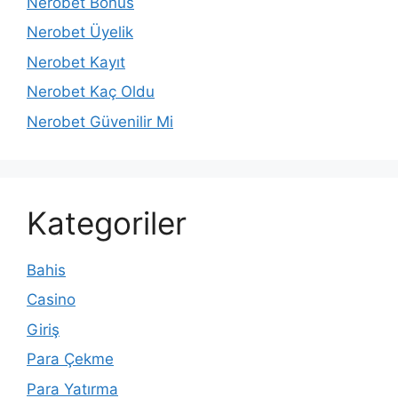
Nerobet Bonus
Nerobet Üyelik
Nerobet Kayıt
Nerobet Kaç Oldu
Nerobet Güvenilir Mi
Kategoriler
Bahis
Casino
Giriş
Para Çekme
Para Yatırma