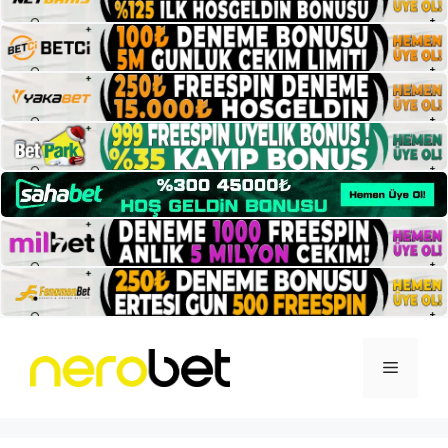
İçeriğe
atla
Menü