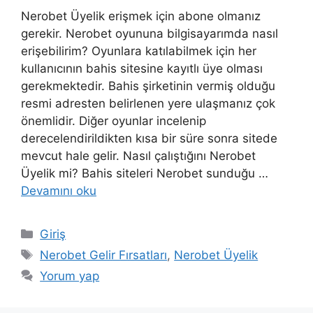
Nerobet Üyelik erişmek için abone olmanız
gerekir. Nerobet oyununa bilgisayarımda nasıl
erişebilirim? Oyunlara katılabilmek için her
kullanıcının bahis sitesine kayıtlı üye olması
gerekmektedir. Bahis şirketinin vermiş olduğu
resmi adresten belirlenen yere ulaşmanız çok
önemlidir. Diğer oyunlar incelenip
derecelendirildikten kısa bir süre sonra sitede
mevcut hale gelir. Nasıl çalıştığını Nerobet
Üyelik mi? Bahis siteleri Nerobet sunduğu …
Devamını oku
Kategoriler
Giriş
Etiketler
Nerobet Gelir Fırsatları
,
Nerobet Üyelik
Yorum yap