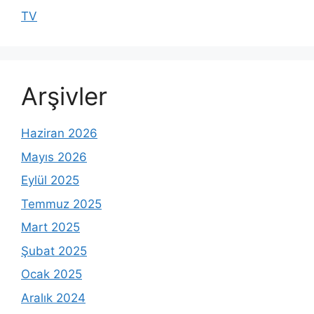
TV
Arşivler
Haziran 2026
Mayıs 2026
Eylül 2025
Temmuz 2025
Mart 2025
Şubat 2025
Ocak 2025
Aralık 2024