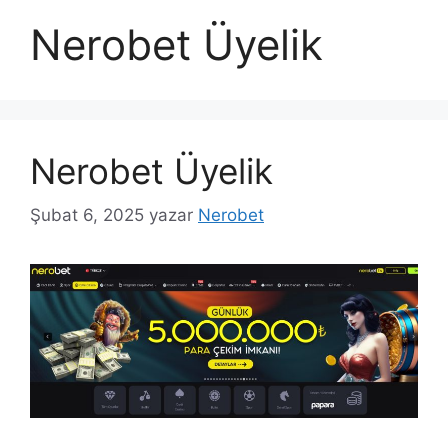
Nerobet Üyelik
Nerobet Üyelik
Şubat 6, 2025
yazar
Nerobet