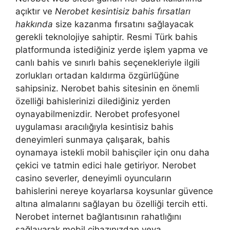
açıktır ve
Nerobet kesintisiz bahis fırsatları
hakkında
size kazanma fırsatını sağlayacak
gerekli teknolojiye sahiptir. Resmi Türk bahis
platformunda istediğiniz yerde işlem yapma ve
canlı bahis ve sınırlı bahis seçenekleriyle ilgili
zorlukları ortadan kaldırma özgürlüğüne
sahipsiniz. Nerobet bahis sitesinin en önemli
özelliği bahislerinizi dilediğiniz yerden
oynayabilmenizdir. Nerobet profesyonel
uygulaması aracılığıyla kesintisiz bahis
deneyimleri sunmaya çalışarak, bahis
oynamaya istekli mobil bahisçiler için onu daha
çekici ve tatmin edici hale getiriyor. Nerobet
casino severler, deneyimli oyuncuların
bahislerini nereye koyarlarsa koysunlar güvence
altına almalarını sağlayan bu özelliği tercih etti.
Nerobet internet bağlantısının rahatlığını
sağlayarak mobil cihazınızdan veya