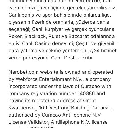
memnuniyetini amaç edinen Nerobet’de, tüm
işlemlerinizi güven içinde gerçekleştirebilirsiniz.
Canlı bahis ve spor bahislerinde onlarca lige,
piyasanın üzerinde oranlarla, yüzlerce bahis
seçeneği; Canlı kurpiyer ve gerçek oyuncularla
Poker, Blackjack, Rulet ve Baccarat odalarında
en iyi Canlı Casino deneyimi; Çeşitli ve güvenilir
para yatırma ve çekme yöntemleri; 7/24 hizmet
veren profesyonel Canlı Destek ekibi.
Nerobet.com website is owned and operated
by Webforce Entertainment N.V., a company
incorporated under the laws of Curacao with
company registration number 140886 and
having its registered address at Groot
Kwartierweg 10 Livestrong Building, Curacao,
authorised by Curacao Antillephone N.V.
License Validator, Antillephone N.V. license