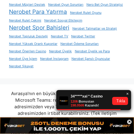
Nerobet Müşteri Destek
Nerobet Oyun Sorunları
Nero Bet Oyun Stratejisi
Nerobet Para Yatırma
Nerobet Rulet Oyunu
Nerobet Rulet Çekimi
Nerobet Sosyal Etkileşim
Nerobet Spor Bahisleri
Nerobet Talimatlar ve Strateji
Nerobet Topluluk Desteği
Nerobet TV
Nerobet Twitter
Nerobet Yüksek Oranlı Kuponlar
Nerobet Ödeme Sorunları
Nerobet Önerilen Casino
Nerobet Üyelik
Nerobet Üyelik ve Para
Nerobet Üye İşlem
Nerobet İnstagram
Nerobet Şanslı Oyuncular
Nerobet Şikayet
Avrasya'nın en büyük reklam platformunda olmak için
Microsoft Teams:
reklam@avrasyamarketing.com
adresimizden veya Telegram: @Avrasyamarketing
adresimizden irtibat kurabilirsiniz. (Tek iletişim
adreslerimiz teams / telegram ve mail adresimizdir.
×
Harici hiçbir iletişim adresimiz bulunmamaktadır.
Lütfen itibar etmeyiniz.) Türkiye yasalarına göre 7258