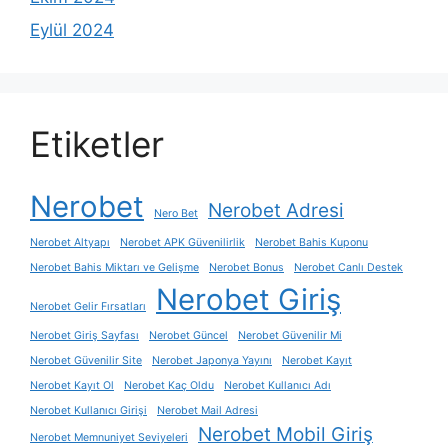
Eylül 2024
Etiketler
Nerobet
Nerobet Adresi
Nero Bet
Nerobet Altyapı
Nerobet APK Güvenilirlik
Nerobet Bahis Kuponu
Nerobet Bahis Miktarı ve Gelişme
Nerobet Bonus
Nerobet Canlı Destek
Nerobet Giriş
Nerobet Gelir Fırsatları
Nerobet Giriş Sayfası
Nerobet Güncel
Nerobet Güvenilir Mi
Nerobet Güvenilir Site
Nerobet Japonya Yayını
Nerobet Kayıt
Nerobet Kayıt Ol
Nerobet Kaç Oldu
Nerobet Kullanıcı Adı
Nerobet Kullanıcı Girişi
Nerobet Mail Adresi
Nerobet Mobil Giriş
Nerobet Memnuniyet Seviyeleri