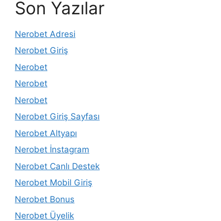
Son Yazılar
Nerobet Adresi
Nerobet Giriş
Nerobet
Nerobet
Nerobet
Nerobet Giriş Sayfası
Nerobet Altyapı
Nerobet İnstagram
Nerobet Canlı Destek
Nerobet Mobil Giriş
Nerobet Bonus
Nerobet Üyelik