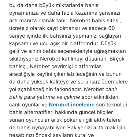
bu da daha büyük miktarlarda bahis
oynamanıza ve daha fazla kazanma şansınızı
artırmanıza olanak tanır. Nerobet bahis sitesi,
ücretsiz olarak kayıt olmanızı ve sadece 60
saniye içinde ilk bahsinizi yapmanızı sağlayan
kapsamlı ve ucu açık bir platformdur. Düşük
gelir ve sınırlı bahis seçenekleriyle uğraşmaktan
sıkıldıysanız Nerobet katılmayı düşünün. Birçok
bahisçi, Nerobet çevrimiçi platformlar
aracılığıyla keyfini çıkarılabileceğinin ve bunun
da daha yüksek kaliteye ve sorunsuz ödemelere
yol açabileceğinin farkındadır.
Nerobet canlı
bahis para yatırma ve çekme
spor etkinlikleri,
canlı oyunlar ve
Nerobet inceleme
son teknoloji
bahis alternatifleri hakkında güncel bilgiler
sunan oyuncular artık pokerle ilgili aktivitelere
de bahis oynayabiliyor. Bakiyenizi arttırmak için
hesabınızı önceki sayıların kural ve