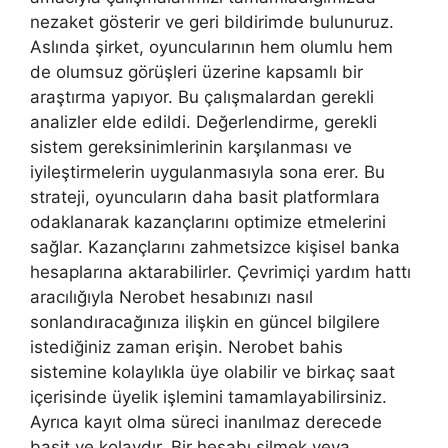
nezaket gösterir ve geri bildirimde bulunuruz.
Aslında şirket, oyuncularının hem olumlu hem
de olumsuz görüşleri üzerine kapsamlı bir
araştırma yapıyor. Bu çalışmalardan gerekli
analizler elde edildi. Değerlendirme, gerekli
sistem gereksinimlerinin karşılanması ve
iyileştirmelerin uygulanmasıyla sona erer. Bu
strateji, oyuncuların daha basit platformlara
odaklanarak kazançlarını optimize etmelerini
sağlar. Kazançlarını zahmetsizce kişisel banka
hesaplarına aktarabilirler. Çevrimiçi yardım hattı
aracılığıyla Nerobet hesabınızı nasıl
sonlandıracağınıza ilişkin en güncel bilgilere
istediğiniz zaman erişin. Nerobet bahis
sistemine kolaylıkla üye olabilir ve birkaç saat
içerisinde üyelik işlemini tamamlayabilirsiniz.
Ayrıca kayıt olma süreci inanılmaz derecede
basit ve kolaydır. Bir hesabı silmek veya