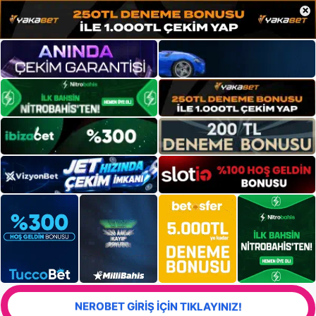
×
NEROBET GİRİŞ İÇİN TIKLAYINIZ!