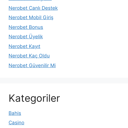
Nerobet Canlı Destek
Nerobet Mobil Giriş
Nerobet Bonus
Nerobet Üyelik
Nerobet Kayıt
Nerobet Kaç Oldu
Nerobet Güvenilir Mi
Kategoriler
Bahis
Casino