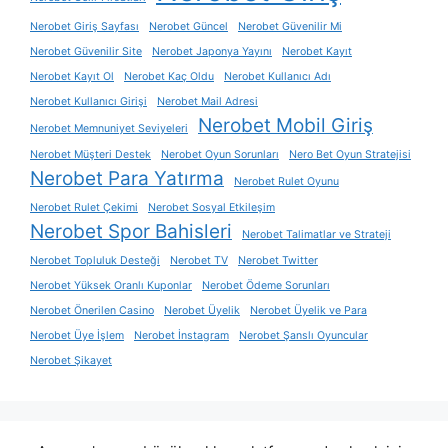
Nerobet Giriş Sayfası
Nerobet Güncel
Nerobet Güvenilir Mi
Nerobet Güvenilir Site
Nerobet Japonya Yayını
Nerobet Kayıt
Nerobet Kayıt Ol
Nerobet Kaç Oldu
Nerobet Kullanıcı Adı
Nerobet Kullanıcı Girişi
Nerobet Mail Adresi
Nerobet Mobil Giriş
Nerobet Memnuniyet Seviyeleri
Nerobet Müşteri Destek
Nerobet Oyun Sorunları
Nero Bet Oyun Stratejisi
Nerobet Para Yatırma
Nerobet Rulet Oyunu
Nerobet Rulet Çekimi
Nerobet Sosyal Etkileşim
Nerobet Spor Bahisleri
Nerobet Talimatlar ve Strateji
Nerobet Topluluk Desteği
Nerobet TV
Nerobet Twitter
Nerobet Yüksek Oranlı Kuponlar
Nerobet Ödeme Sorunları
Nerobet Önerilen Casino
Nerobet Üyelik
Nerobet Üyelik ve Para
Nerobet Üye İşlem
Nerobet İnstagram
Nerobet Şanslı Oyuncular
Nerobet Şikayet