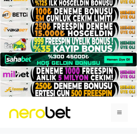
İçeriğe
atla
Menü