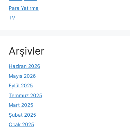
Para Yatırma
TV
Arşivler
Haziran 2026
Mayıs 2026
Eylül 2025
Temmuz 2025
Mart 2025
Şubat 2025
Ocak 2025