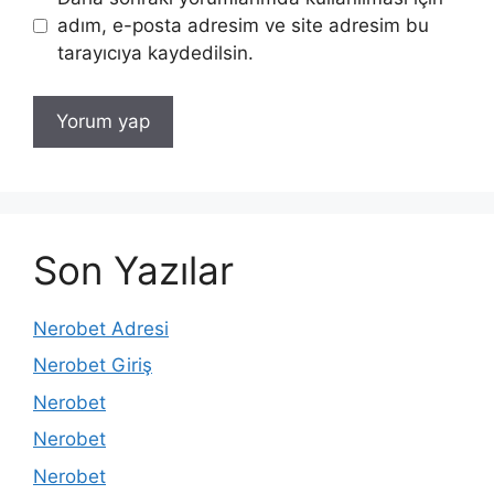
adım, e-posta adresim ve site adresim bu
tarayıcıya kaydedilsin.
Son Yazılar
Nerobet Adresi
Nerobet Giriş
Nerobet
Nerobet
Nerobet