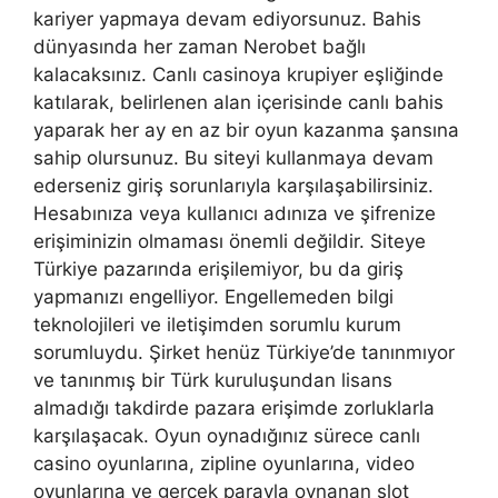
kariyer yapmaya devam ediyorsunuz. Bahis
dünyasında her zaman Nerobet bağlı
kalacaksınız. Canlı casinoya krupiyer eşliğinde
katılarak, belirlenen alan içerisinde canlı bahis
yaparak her ay en az bir oyun kazanma şansına
sahip olursunuz. Bu siteyi kullanmaya devam
ederseniz giriş sorunlarıyla karşılaşabilirsiniz.
Hesabınıza veya kullanıcı adınıza ve şifrenize
erişiminizin olmaması önemli değildir. Siteye
Türkiye pazarında erişilemiyor, bu da giriş
yapmanızı engelliyor. Engellemeden bilgi
teknolojileri ve iletişimden sorumlu kurum
sorumluydu. Şirket henüz Türkiye’de tanınmıyor
ve tanınmış bir Türk kuruluşundan lisans
almadığı takdirde pazara erişimde zorluklarla
karşılaşacak. Oyun oynadığınız sürece canlı
casino oyunlarına, zipline oyunlarına, video
oyunlarına ve gerçek parayla oynanan slot