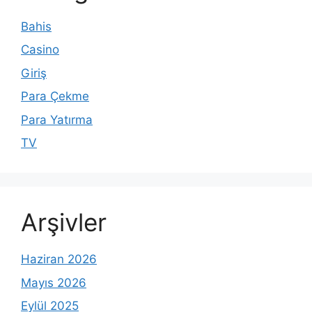
Bahis
Casino
Giriş
Para Çekme
Para Yatırma
TV
Arşivler
Haziran 2026
Mayıs 2026
Eylül 2025