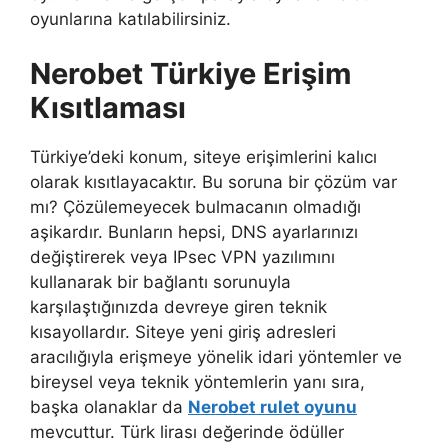
oyunlarına katılabilirsiniz.
Nerobet Türkiye Erişim
Kısıtlaması
Türkiye’deki konum, siteye erişimlerini kalıcı
olarak kısıtlayacaktır. Bu soruna bir çözüm var
mı? Çözülemeyecek bulmacanın olmadığı
aşikardır. Bunların hepsi, DNS ayarlarınızı
değiştirerek veya IPsec VPN yazılımını
kullanarak bir bağlantı sorunuyla
karşılaştığınızda devreye giren teknik
kısayollardır. Siteye yeni giriş adresleri
aracılığıyla erişmeye yönelik idari yöntemler ve
bireysel veya teknik yöntemlerin yanı sıra,
başka olanaklar da
Nerobet rulet oyunu
mevcuttur. Türk lirası değerinde ödüller