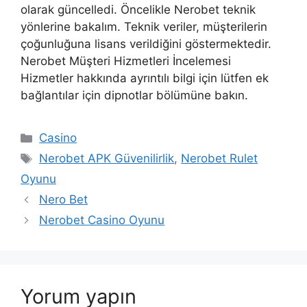
olarak güncelledi. Öncelikle Nerobet teknik
yönlerine bakalım. Teknik veriler, müşterilerin
çoğunluğuna lisans verildiğini göstermektedir.
Nerobet Müşteri Hizmetleri İncelemesi
Hizmetler hakkında ayrıntılı bilgi için lütfen ek
bağlantılar için dipnotlar bölümüne bakın.
Kategoriler
Casino
Etiketler
Nerobet APK Güvenilirlik
,
Nerobet Rulet
Oyunu
Nero Bet
Nerobet Casino Oyunu
Yorum yapın