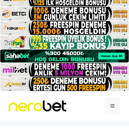
İçeriğe
atla
Menü