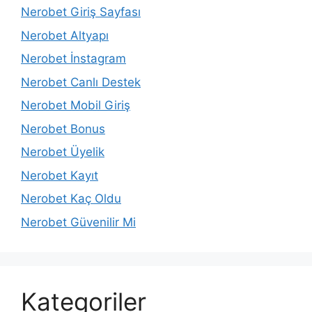
Nerobet Giriş Sayfası
Nerobet Altyapı
Nerobet İnstagram
Nerobet Canlı Destek
Nerobet Mobil Giriş
Nerobet Bonus
Nerobet Üyelik
Nerobet Kayıt
Nerobet Kaç Oldu
Nerobet Güvenilir Mi
Kategoriler