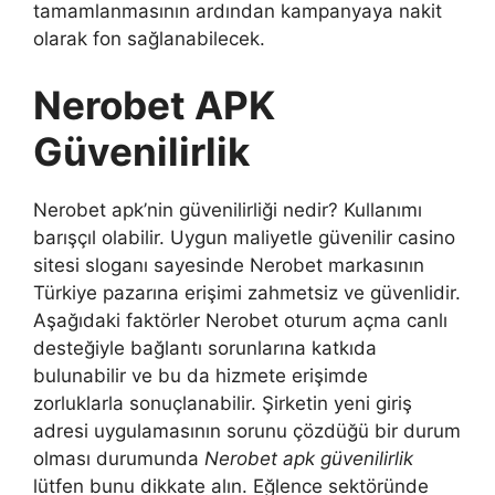
tamamlanmasının ardından kampanyaya nakit
olarak fon sağlanabilecek.
Nerobet APK
Güvenilirlik
Nerobet apk’nin güvenilirliği nedir? Kullanımı
barışçıl olabilir. Uygun maliyetle güvenilir casino
sitesi sloganı sayesinde Nerobet markasının
Türkiye pazarına erişimi zahmetsiz ve güvenlidir.
Aşağıdaki faktörler Nerobet oturum açma canlı
desteğiyle bağlantı sorunlarına katkıda
bulunabilir ve bu da hizmete erişimde
zorluklarla sonuçlanabilir. Şirketin yeni giriş
adresi uygulamasının sorunu çözdüğü bir durum
olması durumunda
Nerobet apk güvenilirlik
lütfen bunu dikkate alın. Eğlence sektöründe